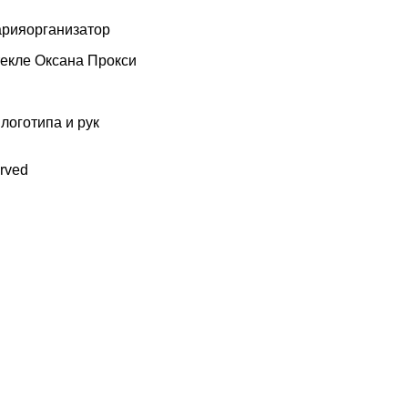
арияорганизатор
текле Оксана Прокси
логотипа и рук
erved