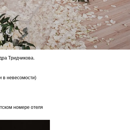
дра Тридчикова.
и в невесомости)
нтском номере отеля