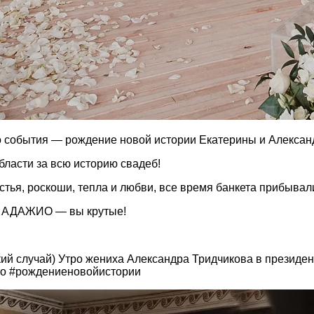
ого события — рождение новой истории Екатерины и Алексан
бласти за всю историю свадеб!
астья, роскоши, тепла и любви, все время банкета прибывал
о, АДАЖИО — вы крутые!
дкий случай) Утро жениха Александра Тридчикова в президе
 это #рождениеновойистории